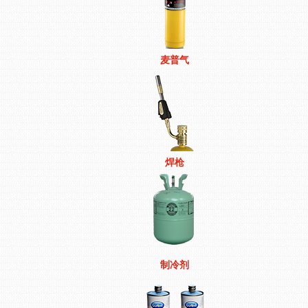
麦普气
焊枪
制冷剂